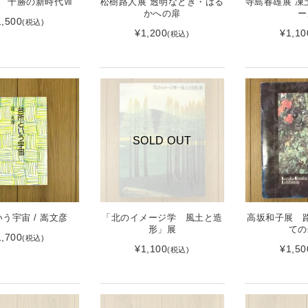
 十勝の新時代Ⅶ
松樹路人展 透明なとき・はる
寺島春雄展 凍
かへの扉
ー
1,500
(税込)
¥1,200
¥1,10
(税込)
SOLD OUT
う宇宙 / 嵩文彦
「北のイメージ学 風土と造
高坂和子展 
形」展
ての
1,700
(税込)
¥1,100
¥1,50
(税込)