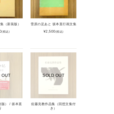
画集（新装版）
雪原の足あと 坂本直行画文集
0
¥2,500
(税込)
(税込)
 OUT
SOLD OUT
版） / 坂本直
佐藤克教作品集（回想文集付
行
き）