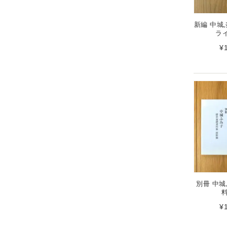
新編 中城
ラ
¥
別冊 中
¥