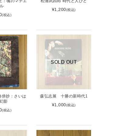
土：魂のマチエ
松浦武四郎 時代と人びと
ル
¥1,200
(税込)
0
(税込)
SOLD OUT
路傍抄：さいは
森弘志展 十勝の新時代1
幻影
¥1,000
(税込)
0
(税込)