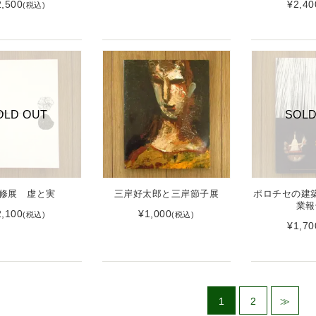
2,500
¥2,40
(税込)
OLD OUT
SOLD
修展 虚と実
三岸好太郎と三岸節子展
ポロチセの建
業報
2,100
¥1,000
(税込)
(税込)
¥1,70
1
2
≫