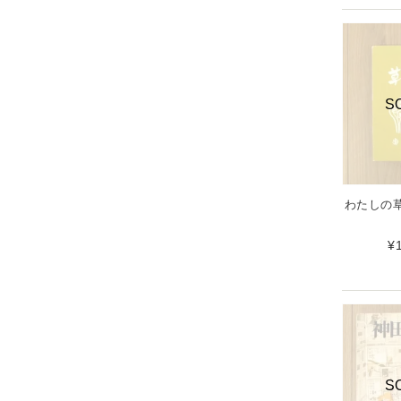
S
わたしの草
¥
S