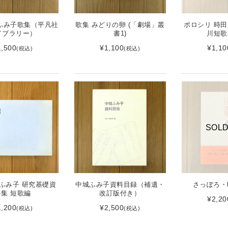
ふみ子歌集（平凡社
歌集 みどりの卵 (「劇場」叢
ポロシリ 時田
イブラリー）
書1)
川短歌
1,500
¥1,100
¥1,10
(税込)
(税込)
SOLD
城ふみ子 研究基礎資
中城ふみ子資料目録（補遺・
さっぽろ・
料集 短歌編
改訂版付き）
¥2,20
1,200
¥2,500
(税込)
(税込)