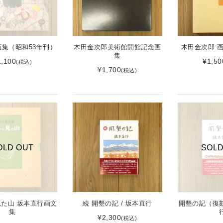
集（昭和53年刊）
木田金次郎美術館開館記念画
木田金次郎 
集
1,100
¥1,50
(税込)
¥1,700
(税込)
OLD OUT
SOLD
た山 坂本直行画文
続 開墾の記 / 坂本直行
開墾の記（復刻
集
¥2,300
(税込)