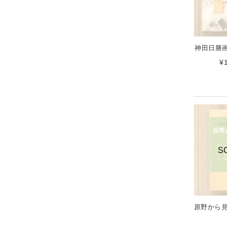
神田日勝画
¥
S
原野から見