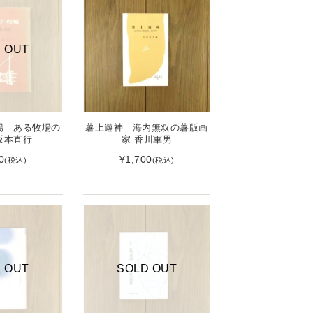
 OUT
場 ある牧場の
薯上遊神 海内無双の薯版画
 坂本直行
家 香川軍男
0
¥1,700
(税込)
(税込)
 OUT
SOLD OUT