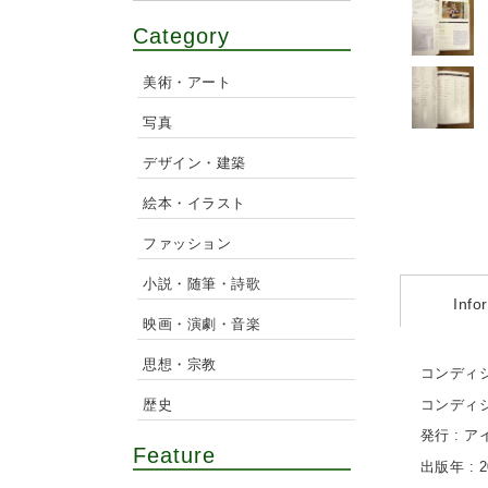
Category
美術・アート
写真
デザイン・建築
絵本・イラスト
ファッション
小説・随筆・詩歌
Info
映画・演劇・音楽
思想・宗教
コンディシ
歴史
コンディ
発行 : 
Feature
出版年 : 2