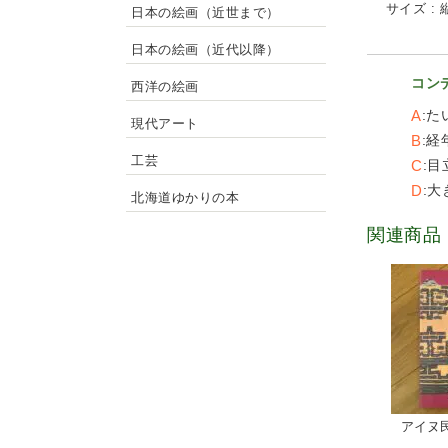
サイズ : 縦
日本の絵画（近世まで）
日本の絵画（近代以降）
コン
西洋の絵画
A
た
現代アート
B
経
工芸
C
目
D
大
北海道ゆかりの本
関連商品
アイヌ