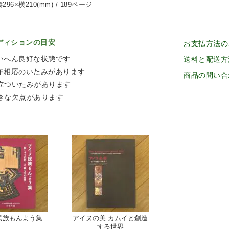
296×横210(mm) / 189ページ
ディションの目安
お支払方法の
いへん良好な状態です
送料と配送方
年相応のいたみがあります
商品の問い合
立ついたみがあります
きな欠点があります
民族もんよう集
アイヌの美 カムイと創造
する世界