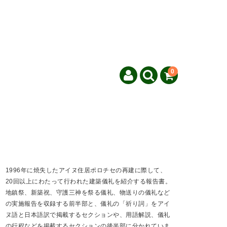
0
1996年に焼失したアイヌ住居ポロチセの再建に際して、
20回以上にわたって行われた建築儀礼を紹介する報告書。
地鎮祭、新築祝、守護三神を祭る儀礼、物送りの儀礼など
の実施報告を収録する前半部と、儀礼の「祈り詞」をアイ
ヌ語と日本語訳で掲載するセクションや、用語解説、儀礼
の行程などを掲載するセクションの後半部に分かれていま