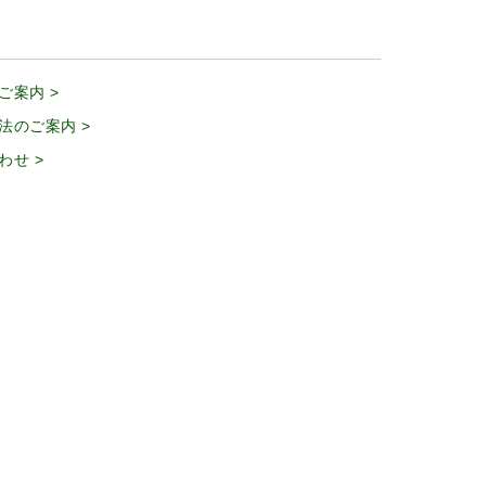
ご案内 >
法のご案内 >
わせ >