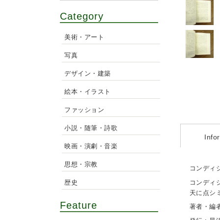
Category
美術・アート
写真
デザイン・建築
絵本・イラスト
ファッション
小説・随筆・詩歌
Info
映画・演劇・音楽
思想・宗教
コンディシ
歴史
コンディ
天に点シ
Feature
著者・編者