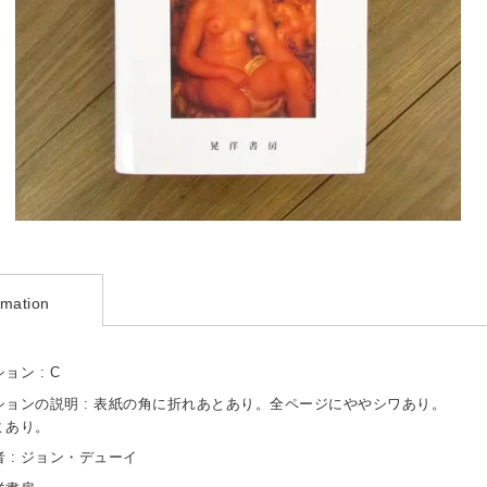
rmation
ョン : C
ションの説明 : 表紙の角に折れあとあり。全ページにややシワあり。
ミあり。
 : ジョン・デューイ