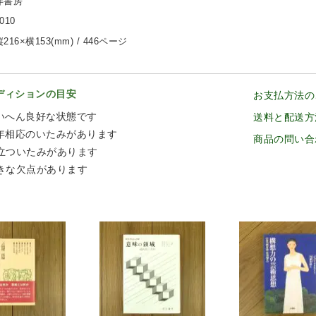
晃洋書房
010
216×横153(mm) / 446ページ
ディションの目安
お支払方法の
いへん良好な状態です
送料と配送方
年相応のいたみがあります
商品の問い合
立ついたみがあります
きな欠点があります