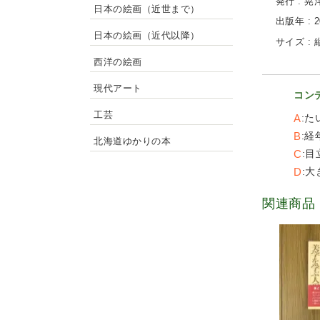
発行 : 
日本の絵画（近世まで）
出版年 : 2
日本の絵画（近代以降）
サイズ : 縦
西洋の絵画
現代アート
コン
工芸
A
た
B
経
北海道ゆかりの本
C
目
D
大
関連商品