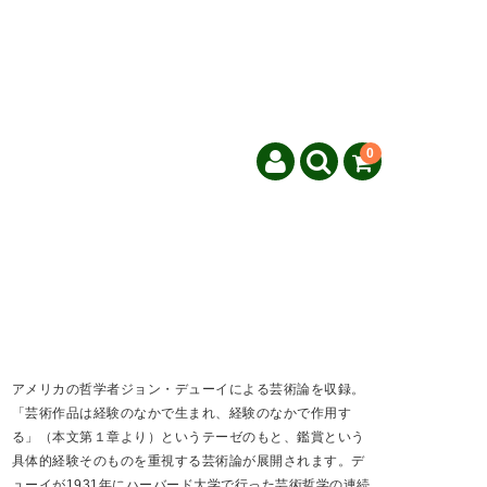
0
アメリカの哲学者ジョン・デューイによる芸術論を収録。
「芸術作品は経験のなかで生まれ、経験のなかで作用す
る」（本文第１章より）というテーゼのもと、鑑賞という
具体的経験そのものを重視する芸術論が展開されます。デ
ューイが1931年にハーバード大学で行った芸術哲学の連続