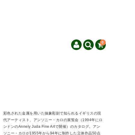
0
彩色された金属を用いた抽象彫刻で知られるイギリスの現
代アーティスト、アンソニー・カロの展覧会（1994年にロ
ンドンのAnnely Juda Fine Artで開催）のカタログ。アン
ソニー・カロが1955年から94年に制作した立体作品50点