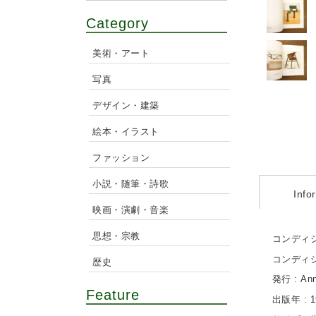
Category
美術・アート
写真
デザイン・建築
絵本・イラスト
ファッション
小説・随筆・詩歌
Info
映画・演劇・音楽
思想・宗教
コンディシ
コンディ
歴史
発行 : Anne
Feature
出版年 : 1