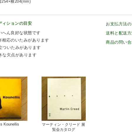
254×横204(mm)
ディションの目安
お支払方法の
いへん良好な状態です
送料と配送方
年相応のいたみがあります
商品の問い合
立ついたみがあります
きな欠点があります
is Kounellis
マーティン・クリード 展
覧会カタログ