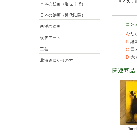
サイズ : 縦
日本の絵画（近世まで）
日本の絵画（近代以降）
コン
西洋の絵画
A
た
現代アート
B
経
C
目
工芸
D
大
北海道ゆかりの本
関連商品
Jann