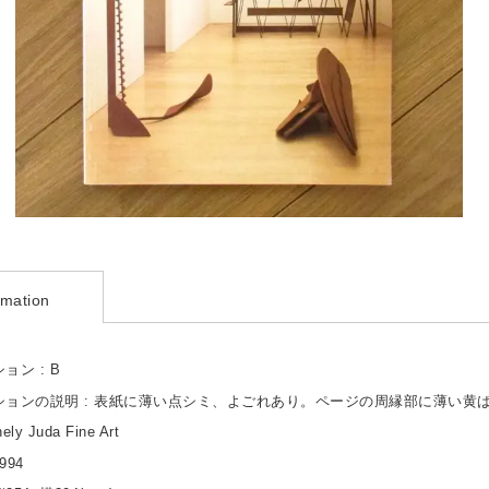
rmation
ョン : B
ションの説明 : 表紙に薄い点シミ、よごれあり。ページの周縁部に薄い黄
ly Juda Fine Art
994