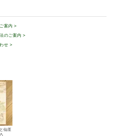
ご案内 >
法のご案内 >
わせ >
と仙厓
ろ