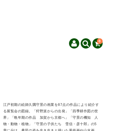
0
江戸初期の絵師久隅守景の画業を87点の作品により紹介す
る展覧会の図録。「狩野派からの出発」「四季耕作図の世
界」「晩年期の作品 加賀から京都へ」「守景の機知 人
物・動物・植物」「守景の子供たち 雪信・彦十郎」の5
章に分け、農民の姿を生き生きと描いた風俗画や山水画、