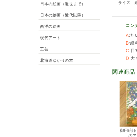
サイズ : 縦
日本の絵画（近世まで）
日本の絵画（近代以降）
コン
西洋の絵画
A
た
現代アート
B
経
工芸
C
目
D
大
北海道ゆかりの本
関連商品
御用絵師
のア