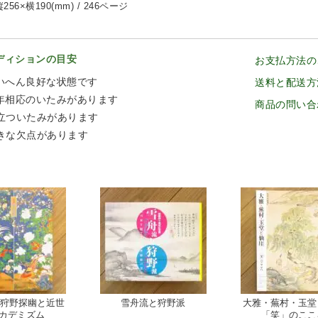
256×横190(mm) / 246ページ
ディションの目安
お支払方法の
いへん良好な状態です
送料と配送方
年相応のいたみがあります
商品の問い合
立ついたみがあります
きな欠点があります
 狩野探幽と近世
雪舟流と狩野派
大雅・蕪村・玉堂
カデミズム
「笑」のここ