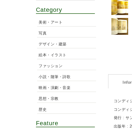
Category
美術・アート
写真
デザイン・建築
絵本・イラスト
ファッション
小説・随筆・詩歌
Info
映画・演劇・音楽
思想・宗教
コンディシ
歴史
コンディシ
発行 : 
Feature
出版年 : 2