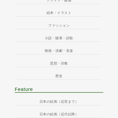
デザイン・建築
絵本・イラスト
ファッション
小説・随筆・詩歌
映画・演劇・音楽
思想・宗教
歴史
Feature
日本の絵画（近世まで）
日本の絵画（近代以降）