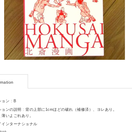
rmation
ョン : B
ョンの説明 : 背の上部に1cmほどの破れ（補修済）、ヨレあり。
く薄いよごれあり。
パイインターナショナル