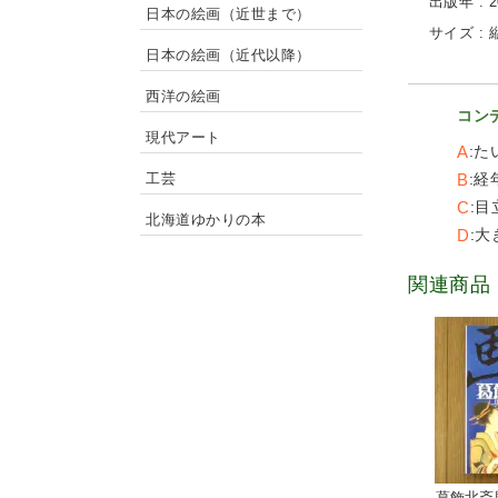
出版年 : 2
日本の絵画（近世まで）
サイズ : 縦
日本の絵画（近代以降）
西洋の絵画
コン
現代アート
A
た
B
経
工芸
C
目
北海道ゆかりの本
D
大
関連商品
葛飾北斎