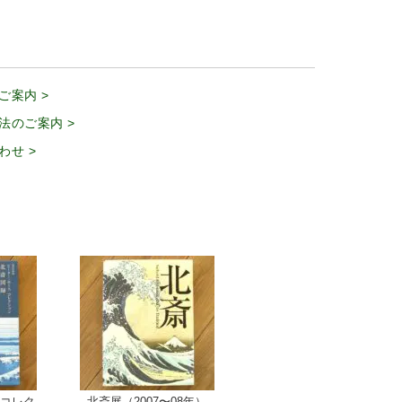
ご案内 >
法のご案内 >
わせ >
 コレク
北斎展（2007〜08年）