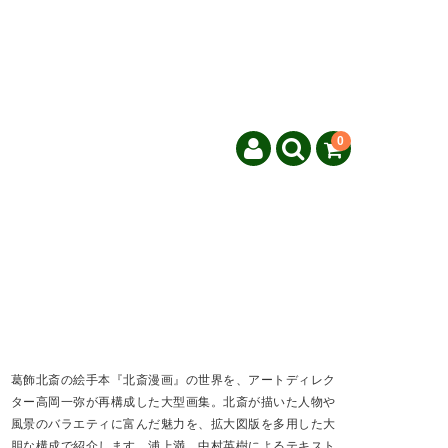
0
葛飾北斎の絵手本『北斎漫画』の世界を、アートディレク
ター高岡一弥が再構成した大型画集。北斎が描いた人物や
風景のバラエティに富んだ魅力を、拡大図版を多用した大
胆な構成で紹介します。浦上満、中村英樹によるテキスト