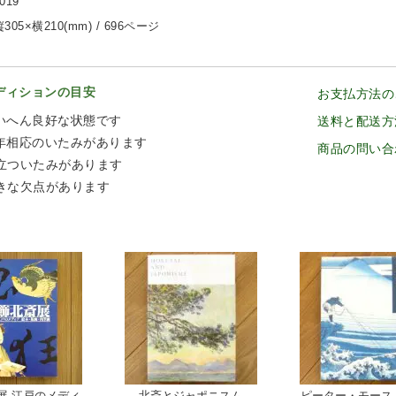
019
305×横210(mm) / 696ページ
ディションの目安
お支払方法の
いへん良好な状態です
送料と配送方
年相応のいたみがあります
商品の問い合
立ついたみがあります
きな欠点があります
展 江戸のメディ
北斎とジャポニスム
ピーター・モース