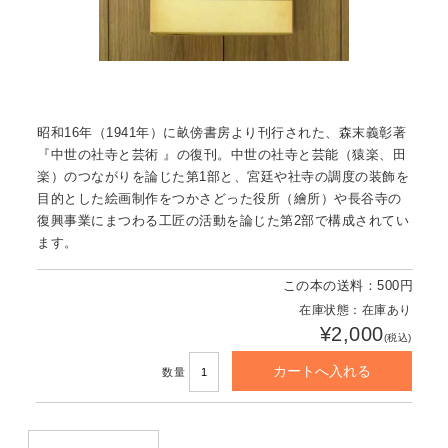
昭和16年（1941年）に畝傍書房より刊行された、森末義彰著
『中世の社寺と芸術 』の復刊。中世の社寺と芸能（猿楽、田
楽）のつながりを論じた第1部と、宮廷や社寺の調度の装飾を
目的とした絵画制作をつかさどった役所（繪所）や長谷寺の
復興事業にまつわる工匠の活動を論じた第2部で構成されてい
ます。
この本の送料：500円
在庫状態：在庫あり
¥2,000
(税込)
数量