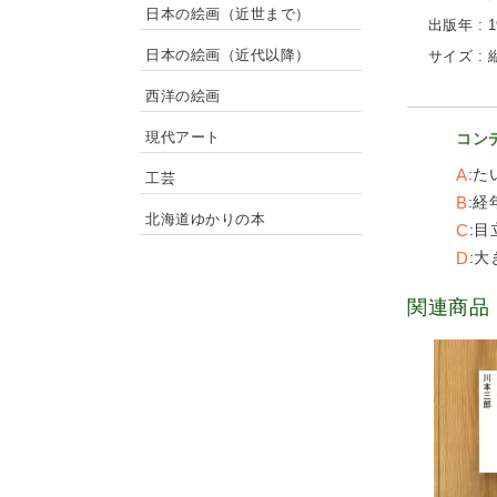
日本の絵画（近世まで）
出版年 : 1
日本の絵画（近代以降）
サイズ : 縦
西洋の絵画
現代アート
コン
A
た
工芸
B
経
北海道ゆかりの本
C
目
D
大
関連商品