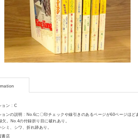
rmation
ョン : C
ョンの説明 : No.6に〇印チェックや線引きのあるページが60ページほど
付録欠。No.4の付録折り目に破れあり。
いシミ、シワ、折れ跡あり。
芳賀書店