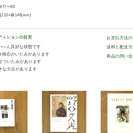
977〜80
210×横148(mm)
ディションの目安
お支払方法の
いへん良好な状態です
送料と配送方
年相応のいたみがあります
商品の問い合
立ついたみがあります
きな欠点があります