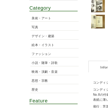
Category
美術・アート
写真
デザイン・建築
絵本・イラスト
ファッション
小説・随筆・詩歌
Info
映画・演劇・音楽
思想・宗教
コンディシ
歴史
コンディシ
No.8の
Feature
表紙に薄
発行 : 