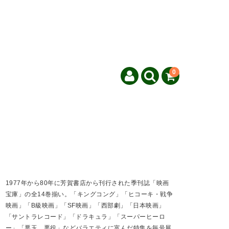
0
1977年から80年に芳賀書店から刊行された季刊誌「映画
宝庫」の全14巻揃い。「キングコング」「ヒコーキ・戦争
映画」「B級映画」「SF映画」「西部劇」「日本映画」
「サントラレコード」「ドラキュラ」「スーパーヒーロ
ー」「悪玉、悪役」などバラエティに富んだ特集を毎号展