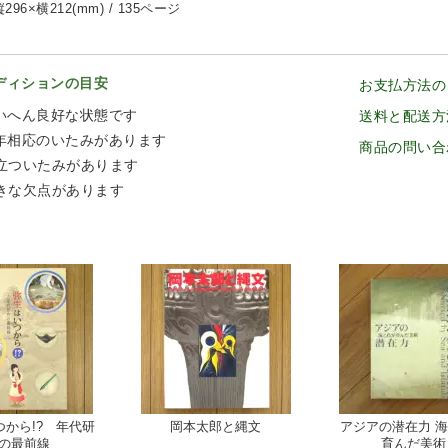
296×横212(mm) / 135ページ
ディションの目安
お支払方法の
いへん良好な状態です
送料と配送方
年相応のいたみがあります
商品の問い合
立ついたみがあります
きな欠点があります
つから!? 年代研
岡本太郎と縄文
アジアの潜在力 
の最前線
育んだ美術