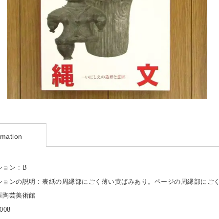
rmation
ョン : B
ションの説明 : 表紙の周縁部にごく薄い黄ばみあり。ページの周縁部にご
兵庫陶芸美術館
008