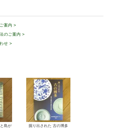
ご案内 >
法のご案内 >
わせ >
海と島が
掘り出された 古の博多