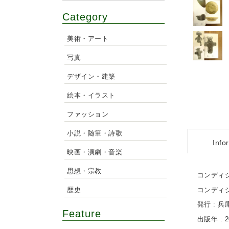
Category
美術・アート
写真
デザイン・建築
絵本・イラスト
ファッション
小説・随筆・詩歌
Info
映画・演劇・音楽
思想・宗教
コンディシ
歴史
コンディ
発行 : 
Feature
出版年 : 2