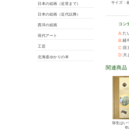
サイズ : 縦
日本の絵画（近世まで）
日本の絵画（近代以降）
コン
西洋の絵画
A
た
現代アート
B
経
工芸
C
目
D
大
北海道ゆかりの本
関連商品
弥生はい
究