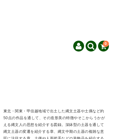
0
東北・関東・甲信越地域で出土した縄文土器や土偶など約
50点の作品を通して、その造形美の特徴やそこからうかが
える縄文人の思想を紹介する図録。深鉢型の土器を通して
縄文土器の変遷を紹介する章、縄文中期の土器の複雑な意
匠に注目する章、土偶や人面把手などの装飾品を紹介する